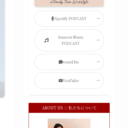
Spotify PODCAST
Amazon Music
PODCAST
stand.fm
YouTube
ABOUT US ::: 私たちについて