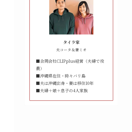
タイラ家
夫コータ＆妻ミオ
■合同会社CLIPplus経営（夫婦で役
員）
■沖縄県在住・時々バリ島
■夫は沖縄出身・妻は移住10年
■夫婦＋娘＋息子の4人家族