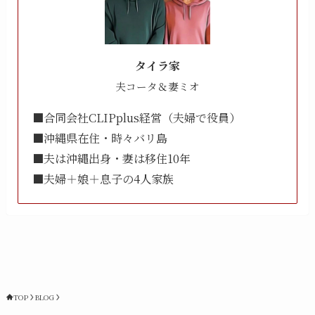
タイラ家
夫コータ＆妻ミオ
■合同会社CLIPplus経営（夫婦で役員）
■沖縄県在住・時々バリ島
■夫は沖縄出身・妻は移住10年
■夫婦＋娘＋息子の4人家族
TOP
BLOG